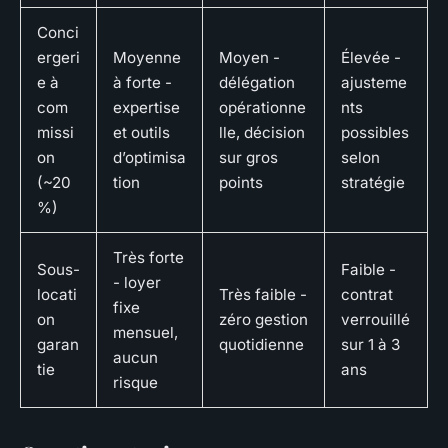
Conci
ergeri
Moyenne
Moyen -
Élevée -
e à
à forte -
délégation
ajusteme
com
expertise
opérationne
nts
missi
et outils
lle, décision
possibles
on
d’optimisa
sur gros
selon
(~20
tion
points
stratégie
%)
Très forte
Sous-
Faible -
- loyer
locati
Très faible -
contrat
fixe
on
zéro gestion
verrouillé
mensuel,
garan
quotidienne
sur 1 à 3
aucun
tie
ans
risque