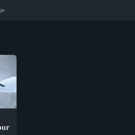
ge
our