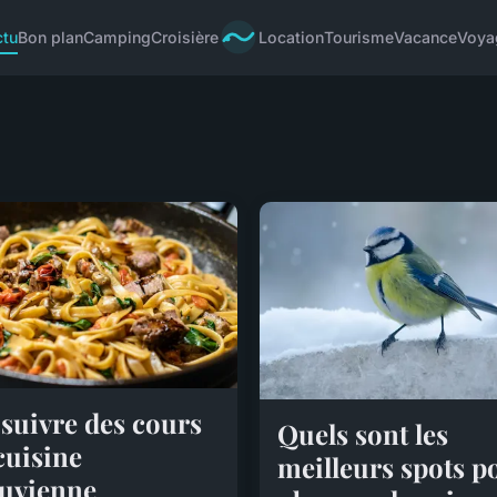
ctu
Bon plan
Camping
Croisière
Location
Tourisme
Vacance
Voya
suivre des cours
Quels sont les
cuisine
meilleurs spots p
uvienne