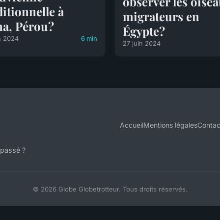
observer les oise
ditionnelle à
migrateurs en
a, Pérou?
Égypte?
n 2024
6 min
27 juin 2024
Accueil
Mentions légales
Contac
 passé ?
© 2026 Globe Globetrotteur. Tous droits réservés.