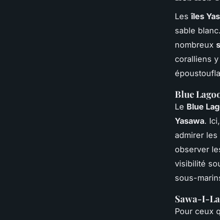
Les
îles Ya
sable blanc
nombreux
coralliens 
époustoufl
Blue Lagoo
Le
Blue La
Yasawa
. Ic
admirer les
observer l
visibilité 
sous-marin
Sawa-I-La
Pour ceux q