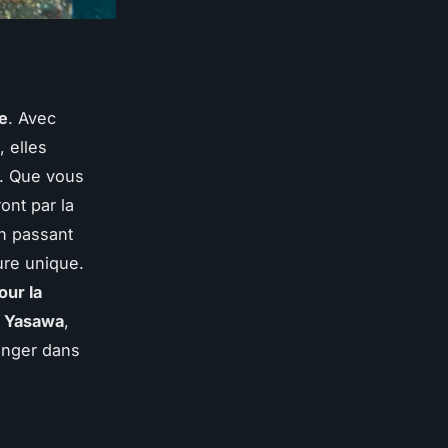
e
. Avec
, elles
s. Que vous
ont par la
en passant
ure unique.
our la
s Yasawa
,
onger dans