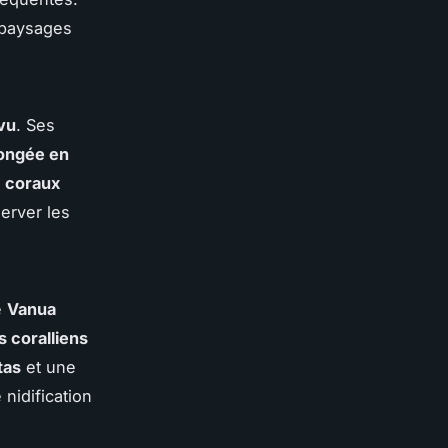
 paysages
vu
. Ses
ongée en
e
coraux
erver les
e
Vanua
s coralliens
tas
et une
nidification