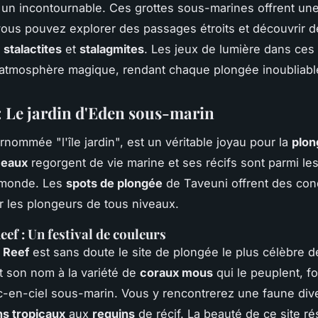
un incontournable. Ces grottes sous-marines offrent un
ous pouvez explorer des passages étroits et découvrir d
e
stalactites
et
stalagmites
. Les jeux de lumière dans ces 
atmosphère magique, rendant chaque plongée inoubliabl
: Le jardin d'Eden sous-marin
urnommée "l'île jardin", est un véritable joyau pour la
plon
s
eaux
regorgent de vie marine et ses récifs sont parmi les
 monde. Les
spots de plongée
de Taveuni offrent des con
r les plongeurs de tous niveaux.
ef : Un festival de couleurs
 Reef
est sans doute le site de plongée le plus célèbre 
it son nom à la variété de
coraux mous
qui le peuplent, f
rc-en-ciel sous-marin. Vous y rencontrerez une faune dive
ns tropicaux
aux
requins
de récif. La beauté de ce site r