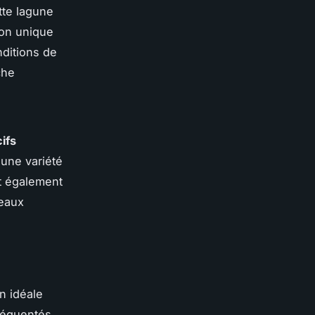
tte lagune
ion unique
ditions de
che
ifs
 une variété
 également
 eaux
on idéale
réquentés.