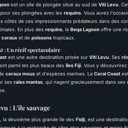
goon
est un site de plongée situé au sud de
Viti Levu
. Ce
 pour ses plongées avec les
requins
. Vous aurez l'occas
x côtés de ces impressionnants prédateurs dans des con
timales. En plus des
requins
, la
Beqa Lagoon
offre une ri
e
coraux
et de
poissons
tropicaux.
t : Un récif spectaculaire
ast
est une autre destination prisée sur
Viti Levu
. Ses
réc
ont parmi les plus beaux des
îles Fiji
. Vous y découvrirez
 de
coraux mous
et d'espèces marines. La
Coral Coast
est
ur ses
raies mantas
, qui nagent gracieusement dans ses
es.
vu : L'île sauvage
, la deuxième plus grande île des
Fidji
, est une destinati
ongeurs à la recherche de sites plus sauvages et moins f