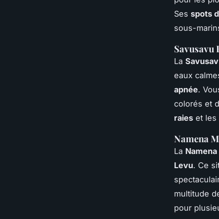
Ses
spots 
sous-marins
Savusavu B
La
Savusav
eaux calmes
apnée
. Vou
colorés et 
raies
et les
Namena Ma
La
Namena 
Levu
. Ce s
spectaculai
multitude 
pour plusi