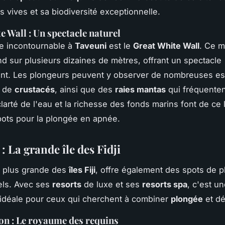
s vives et sa biodiversité exceptionnelle.
e Wall : Un spectacle naturel
te incontournable à
Taveuni
est le
Great White Wall
. Ce m
nd sur plusieurs dizaines de mètres, offrant un spectacle
ant. Les plongeurs peuvent y observer de nombreuses e
 de
crustacés
, ainsi que des
raies mantas
qui fréquente
clarté de l'eau et la richesse des fonds marins font de ce
pots pour la plongée en apnée.
 : La grande île des Fidji
la plus grande des
îles Fiji
, offre également des spots de 
els. Avec ses
resorts
de luxe et ses
resorts spa
, c'est u
 idéale pour ceux qui cherchent à combiner
plongée
et dé
n : Le royaume des requins