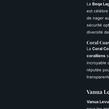
La
Beqa La
est célèbre
de nager au
sécurité op
diversité d
Coral Coas
La
Coral Co
coralliens
s
incroyable
réputée po
transparent
Vanua Le
Vanua Levu
pour les pl