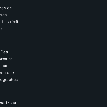
ages de
 ses
 Les récifs
le
s
îles
orés
et
pour
Avec une
otographes
wa-I-Lau