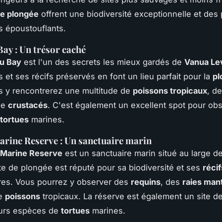
de plongée
offrent une biodiversité exceptionnelle et des
 époustouflants.
ay : Un trésor caché
u Bay
est l'un des secrets les mieux gardés de
Vanua Le
 et ses récifs préservés en font un lieu parfait pour la
pl
s y rencontrerez une multitude de
poissons tropicaux
, d
de
crustacés
. C'est également un excellent spot pour obs
tortues
marines.
rine Reserve : Un sanctuaire marin
Marine Reserve
est un sanctuaire marin situé au large d
ite de plongée est réputé pour sa biodiversité et ses
récif
res. Vous pourrez y observer des
requins
, des
raies man
de
poissons
tropicaux. La réserve est également un site de 
eurs espèces de
tortues
marines.