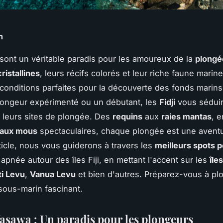
n
sont un véritable paradis pour les amoureux de la
plongé
ristallines
, leurs récifs colorés et leur riche faune marine
 conditions parfaites pour la découverte des fonds marin
longeur expérimenté ou un débutant, les
Fidji
vous séduir
e leurs sites de plongée. Des
requins
aux
raies mantas
, 
raux mous
spectaculaires, chaque plongée est une avent
ticle, nous vous guiderons à travers les
meilleurs spots p
apnée autour des îles Fiji, en mettant l'accent sur les
île
ti Levu
,
Vanua Levu
et bien d'autres. Préparez-vous à pl
sous-marin fascinant.
Yasawa : Un paradis pour les plongeurs