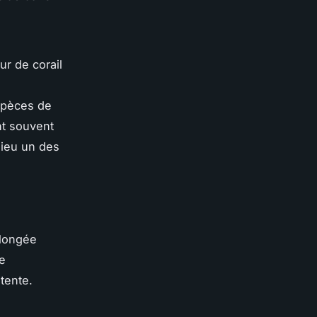
ur de corail
spèces de
nt souvent
 lieu un des
plongée
ne
tente.