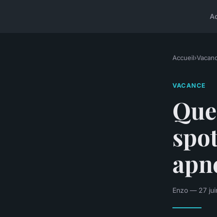
A
Accueil
›
Vacan
VACANCE
Quel
spot
apné
Enzo — 27 jui