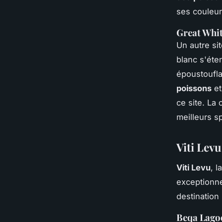
ses couleur
Great Whit
Un autre si
blanc s'éte
époustoufl
poissons
et
ce site. La 
meilleurs s
Viti Levu
Viti Levu
, 
exceptionn
destination
Beqa Lagoo