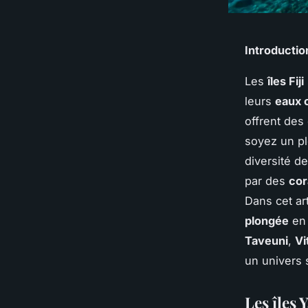
Introductio
Les
îles Fiji
leurs
eaux c
offrent des
soyez un p
diversité d
par des
co
Dans cet ar
plongée
en 
Taveuni
,
Vi
un univers 
Les îles 