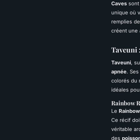
Caves
sont 
unique où v
remplies d
créent une 
Taveuni 
Taveuni
, s
apnée
. Se
colorés du
idéales pou
Rainbow Re
Le
Rainbow
Ce récif do
véritable a
des
poisso