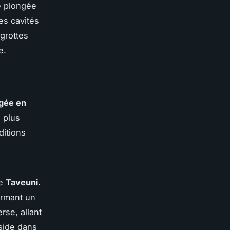
e plongée
es cavités
grottes
e.
gée en
 plus
ditions
de
Taveuni
.
ormant un
rse, allant
éside dans