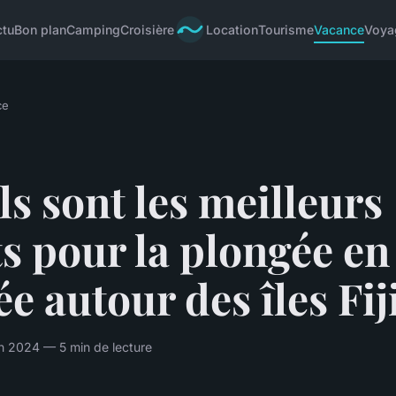
ctu
Bon plan
Camping
Croisière
Location
Tourisme
Vacance
Voya
ce
s sont les meilleurs
s pour la plongée en
e autour des îles Fij
n 2024 — 5 min de lecture