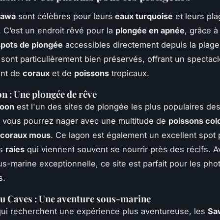
sawa
sont célèbres pour leurs
eaux turquoise
et leurs pl
. C’est un endroit rêvé pour la
plongée en apnée
, grâce à
spots de plongée
accessibles directement depuis la plage.
y sont particulièrement bien préservés, offrant un spectac
ant de
coraux
et de
poissons
tropicaux.
n : Une plongée de rêve
goon
est l'un des sites de plongée les plus populaires de
i, vous pourrez nager avec une multitude de
poissons col
coraux mous
. Ce lagon est également un excellent spot 
es
raies
qui viennent souvent se nourrir près des récifs. 
sous-marine exceptionnelle, ce site est parfait pour les ph
s.
u Caves : Une aventure sous-marine
ui recherchent une expérience plus aventureuse, les
Sa